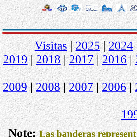
Visitas
|
2025
|
2024
2019
|
2018
|
2017
|
2016
|
2009
|
2008
|
2007
|
2006
|
19
Note:
Las banderas representa