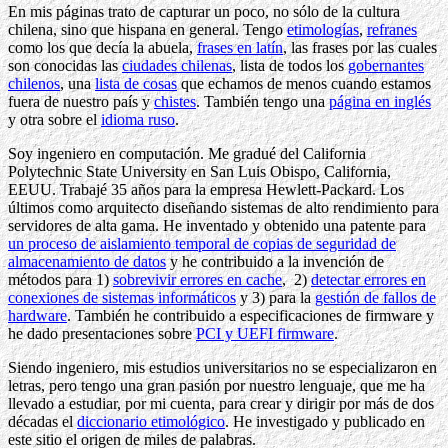
En mis páginas trato de capturar un poco, no sólo de la cultura
chilena, sino que hispana en general. Tengo
etimologías
,
refranes
como los que decía la abuela,
frases en latín
, las frases por las cuales
son conocidas las
ciudades chilenas
, lista de todos los
gobernantes
chilenos
, una
lista de cosas
que echamos de menos cuando estamos
fuera de nuestro país y
chistes
. También tengo una
página en inglés
y otra sobre el
idioma ruso
.
Soy ingeniero en computación. Me gradué del California
Polytechnic State University en San Luis Obispo, California,
EEUU. Trabajé 35 años para la empresa Hewlett-Packard. Los
últimos como arquitecto diseñando sistemas de alto rendimiento para
servidores de alta gama. He inventado y obtenido una patente para
un proceso de aislamiento temporal de copias de seguridad de
almacenamiento de datos
y he
contribuido a la invención de
métodos para 1)
sobrevivir errores en cach
e
, 2)
detectar errores en
conexiones de sistemas informáticos
y 3) para la
gestión de fallos de
hardware
. También he contribuido a especificaciones de firmware y
he dado presentaciones sobre
PCI y UEFI firmware
.
Siendo ingeniero, mis estudios universitarios no se especializaron en
letras, pero tengo una gran pasión por nuestro lenguaje, que me ha
llevado a estudiar, por mi cuenta, para crear y dirigir por más de dos
décadas el
diccionario etimológico
. He investigado y publicado en
este sitio el origen de miles de palabras.