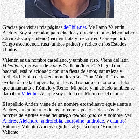
Gracias por visitar mis páginas
deChile.net
. Me llamo Valentín
Anders. Soy su creador, patrocinador y director. Como deben haber
adivinado, soy chileno (nací en Lota y me crié en Concepción).
Tengo ascendencia rusa (ambos padres) y radico en los Estados
Unidos.
Valentín es un nombre castellano, y también ruso. Viene del latín
Valentinus
, derivado de
valens
"valiente/fuerte". Al igual que
bacanal, está relacionado con una fiesta de amor, naturaleza y
fertilidad. El día de los enamorados o sea "San Valentín" es una
evolución de la Lupercalia, un festival romano en honor a la loba
que amamantó a Rómulo y Remo. Mi padre y mi abuelo también se
llamaban
Valentín
. Así que soy el tercero. Mi hijo es el cuarto.
El apellido Anders viene de un nombre escandinavo equivalente a
Andrés, quien fue uno de los primeros apóstoles de Jesús. El
nombre de Andrés viene del griego ανδρος (
andros
= hombre, ver
Andrés
,
Alejandro
,
androfobia
,
andrógino
,
androide
, y
cilantro
).
Entonces Valentín Anders significa algo así como "Hombre
Valiente".